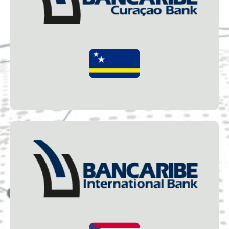
Es el primer banco de licencia internacional otorgada en
Curaçao, que forma parte de un grupo financiero,
orientado a proveer servicios y productos diferenciados,
de calidad, que ofrece seguridad, y está orientado a
satisfacer las necesidades financieras de sus clientes,
generando experiencias positivas y duraderas.
bcbbank.com
Bancaribe International Bank
Es una entidad bancaria internacional (EBI) con sede en
San Juan de Puerto Rico, EUA. Ofrece soluciones
globales en servicios financieros, con asesoría de calidad
y atención personalizada, para propiciar el crecimiento
del negocio de nuestros clientes.
Bancaribe International Bank destaca entre las primeras
de su clase en Puerto Rico.