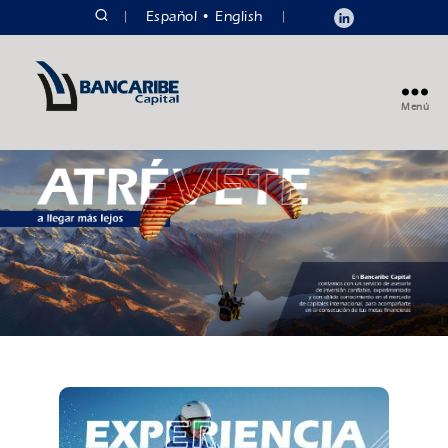
|
Español
English
|
Menú