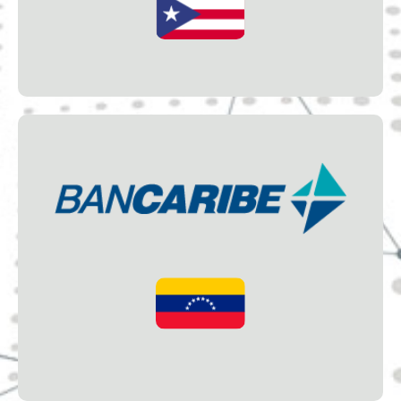
bibbank.com
Bancaribe Venezuela
Bancaribe es una institución financiera fundada en el
año 1954 en la ciudad de Puerto Cabello – Venezuela,
por el empresario libanés Nazri David Dao.
Durante su trayectoria se ha caracterizado por
mantenerse a la vanguardia en la oferta de productos y
servicios financieros, que brindan a sus clientes mayor
comodidad, resguardo de su patrimonio y los acerca a
oportunidades para lograr sus metas.
bancaribe.com.ve