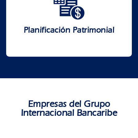
Diseñamos soluciones personalizadas y a la
medida para una amplia gama de
necesidades financieras.
Planificación Patrimonial
Ver más
Empresas del Grupo
Internacional Bancaribe